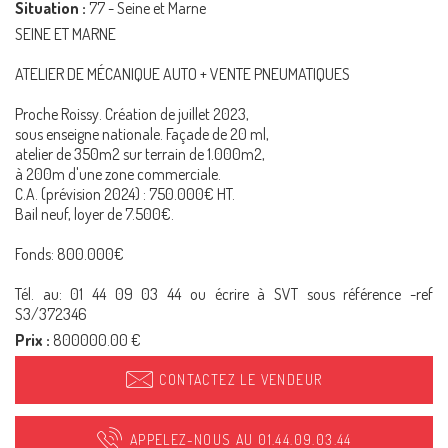
Situation :
77 - Seine et Marne
SEINE ET MARNE
ATELIER DE MÉCANIQUE AUTO + VENTE PNEUMATIQUES
Proche Roissy. Création de juillet 2023,
sous enseigne nationale. Façade de 20 ml,
atelier de 350m2 sur terrain de 1.000m2,
à 200m d'une zone commerciale.
C.A. (prévision 2024) : 750.000€ HT.
Bail neuf, loyer de 7.500€.
Fonds: 800.000€
Tél. au: 01 44 09 03 44 ou écrire à SVT sous référence -ref
S3/372346
Prix :
800000.00 €
CONTACTEZ LE VENDEUR
APPELEZ-NOUS AU 01.44.09.03.44