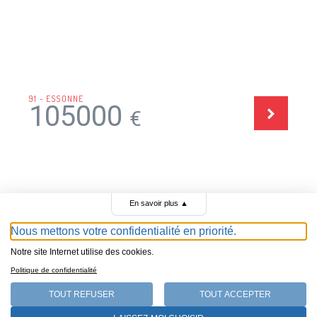
91 - ESSONNE
105000
€
En savoir plus
▲
TOUTES LES ANNONCES DE GARAGES À VENDRE
Nous mettons votre confidentialité en priorité.
Notre site Internet utilise des cookies.
Politique de confidentialité
Le portail des garagistes
BLOG ET CONSEILS DE JÉRÉMY
TOUT REFUSER
TOUT ACCEPTER
QUI SOMMES-NOUS