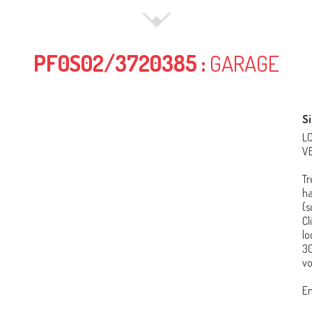
PF0S02/3720385 :
GARAGE
Si
LO
V
Tr
ha
(s
Cl
lo
30
vo
En