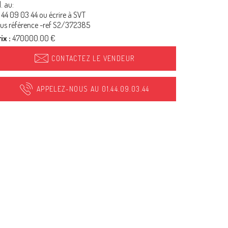
l. au:
 44 09 03 44 ou écrire à SVT
us référence -ref S2/372385
ix :
470000.00 €
CONTACTEZ LE VENDEUR
APPELEZ-NOUS AU 01.44.09.03.44