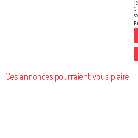
Té
01
so
Pr
Ces annonces pourraient vous plaire :