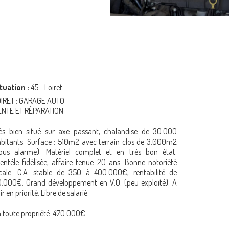
tuation :
45 - Loiret
IRET : GARAGE AUTO
ENTE ET RÉPARATION
ès bien situé sur axe passant, chalandise de 30.000
bitants. Surface : 510m2 avec terrain clos de 3.000m2
ous alarme). Matériel complet et en très bon état.
ientèle fidélisée, affaire tenue 20 ans. Bonne notoriété
cale. C.A. stable de 350 à 400.000€, rentabilité de
.000€. Grand développement en V.O. (peu exploité). A
ir en priorité. Libre de salarié.
 toute propriété: 470.000€