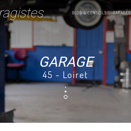
ragistes
BLOG & CONSEILS
GARAGES
GARAGE
45 - Loiret