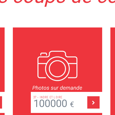
75 - PARIS
350000
€