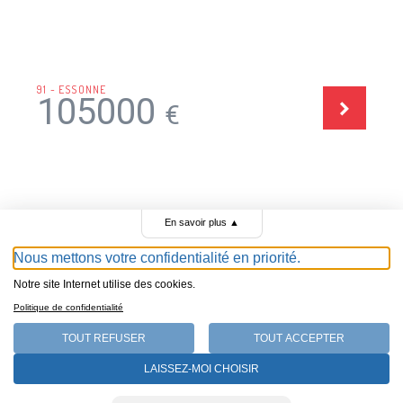
91 - ESSONNE
105000
€
En savoir plus
▲
TOUTES LES ANNONCES DE GARAGES À VENDRE
Nous mettons votre confidentialité en priorité.
Notre site Internet utilise des cookies.
Politique de confidentialité
Le portail des garagistes
BLOG ET CONSEILS DE JÉRÉMY
TOUT REFUSER
TOUT ACCEPTER
QUI SOMMES-NOUS
LAISSEZ-MOI CHOISIR
LE PORTAIL DES GARAGISTES © 2018 TOUS DROITS RÉSERVÉS
MENTIONS LÉGALES
POLITIQUE DE CONFIDENTIALITÉ