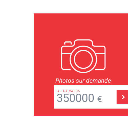
37 - INDRE ET LOIRE
100000
€