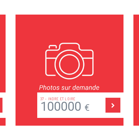
75 - PARIS
350000
€