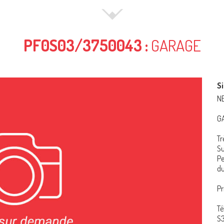
PF0S03/3750043 :
GARAGE
Si
N
G
Tr
Su
Pe
du
Pr
Té
S