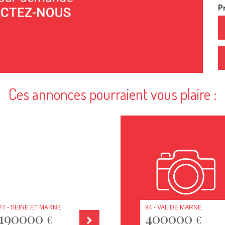
Pr
Ces annonces pourraient vous plaire :
77 - SEINE ET MARNE
94 - VAL DE MARNE
190000
400000
€
€