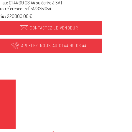
l. au: 01 44 09 03 44 ou écrire à SVT
us référence -ref S1/375084
ix :
220000.00 €
CONTACTEZ LE VENDEUR
APPELEZ-NOUS AU 01.44.09.03.44