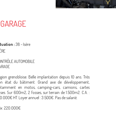
 GARAGE
tuation :
38 - Isère
ÈRE
ONTRÔLE AUTOMOBILE
ARAGE
gion grenobloise. Belle implantation depuis 10 ans. Très
on état du bâtiment. Grand axe de développement,
otamment en motos, camping-cars, camions, cartes
ises. Sur 600m2, 2 fosses, sur terrain de 1.500m2. C.A. :
0.000€ HT. Loyer annuel : 3.500€. Pas de salarié.
ix: 220.000€