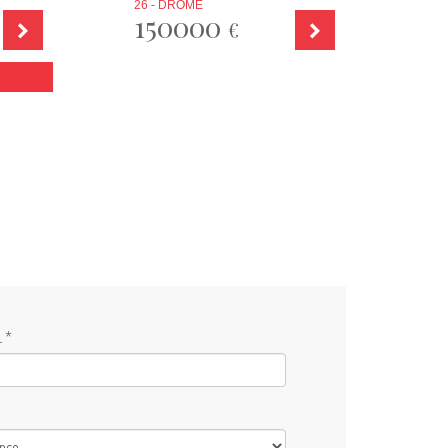
26 - DRÔME
150000
€
 *