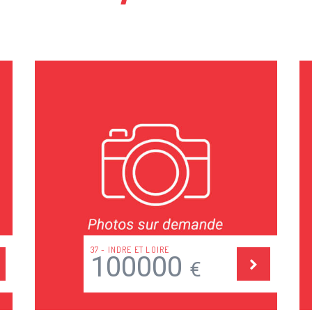
37 - INDRE ET LOIRE
100000
€