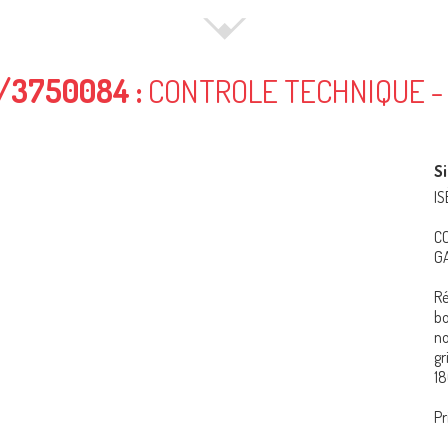
/3750084 :
CONTROLE TECHNIQUE -
Si
IS
C
G
Ré
b
n
gr
18
Pr