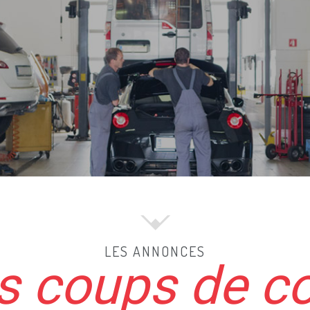
LES ANNONCES
 coups de c