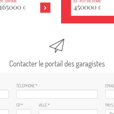
26 - DRÔME
63 - PUY DE DÔME
165000
450000
€
€
Contacter le portail des garagistes
TÉLÉPHONE *
EMAIL
CP *
VILLE *
PAYS