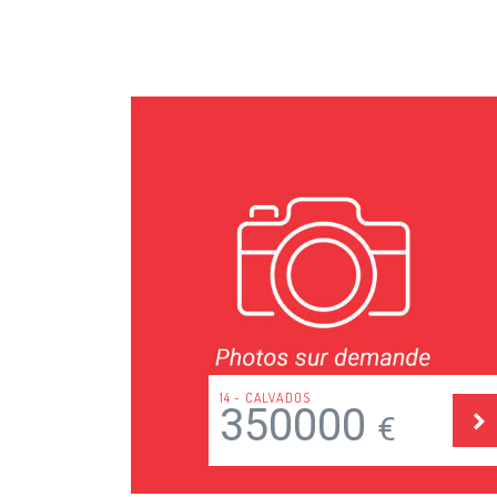
14 - CALVADOS
350000
€