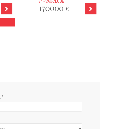
84 - VAUCLUSE
170000
€
 *