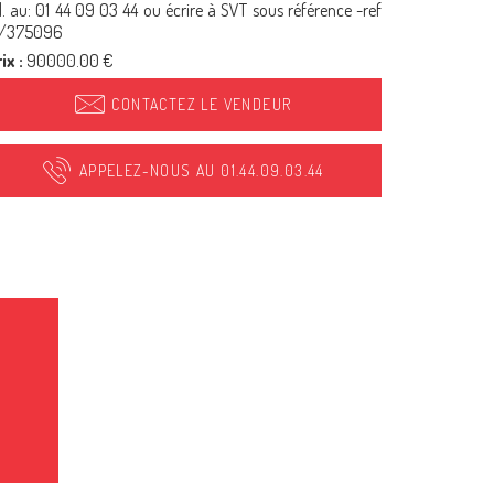
l. au: 01 44 09 03 44 ou écrire à SVT sous référence -ref
1/375096
ix :
90000.00 €
CONTACTEZ LE VENDEUR
APPELEZ-NOUS AU 01.44.09.03.44