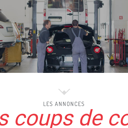
LES ANNONCES
 coups de c