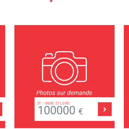
75 - PARIS
350000
€