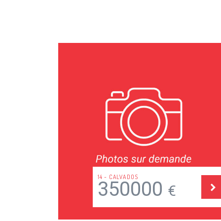
37 - INDRE ET LOIRE
100000
€