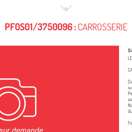
PF0S01/3750096 :
CARROSSERIE
Si
L
C
Da
su
Pe
as
No
du
F