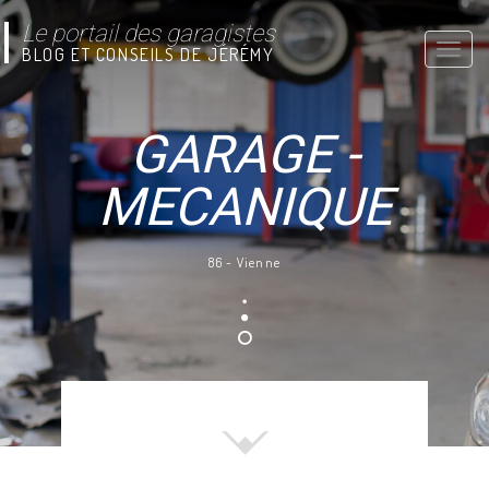
Le portail des garagistes
Toggle
BLOG ET CONSEILS DE JÉRÉMY
naviga
GARAGE -
MECANIQUE
86 - Vienne