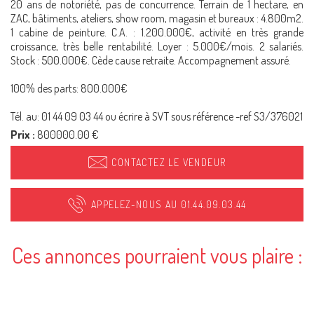
20 ans de notoriété, pas de concurrence. Terrain de 1 hectare, en
ZAC, bâtiments, ateliers, show room, magasin et bureaux : 4.800m2.
1 cabine de peinture. C.A. : 1.200.000€, activité en très grande
croissance, très belle rentabilité. Loyer : 5.000€/mois. 2 salariés.
Stock : 500.000€. Cède cause retraite. Accompagnement assuré.
100% des parts: 800.000€
Tél. au: 01 44 09 03 44 ou écrire à SVT sous référence -ref S3/376021
Prix :
800000.00 €
CONTACTEZ LE VENDEUR
APPELEZ-NOUS AU 01.44.09.03.44
Ces annonces pourraient vous plaire :