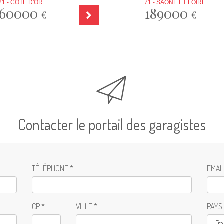
21 - CÔTE D'OR
71 - SAÔNE ET LOIRE
60000
189000
€
€
Contacter le portail des garagistes
TÉLÉPHONE *
EMAIL
CP *
VILLE *
PAYS