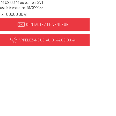
 44 09 03 44 ou écrire à SVT
us référence -ref S1/377152
ix :
60000.00 €
CONTACTEZ LE VENDEUR
APPELEZ-NOUS AU 01.44.09.03.44