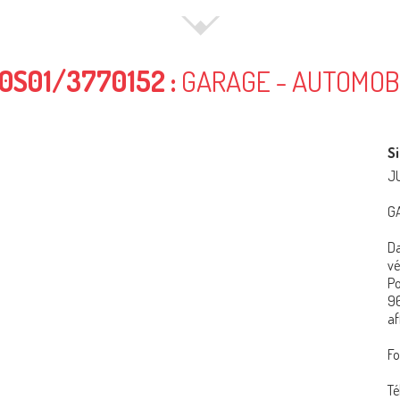
0S01/3770152 :
GARAGE - AUTOMOB
Si
J
G
D
vé
Po
9
af
F
Té