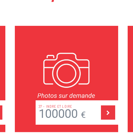
37 - INDRE ET LOIRE
100000
€