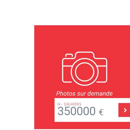
14 - CALVADOS
350000
€