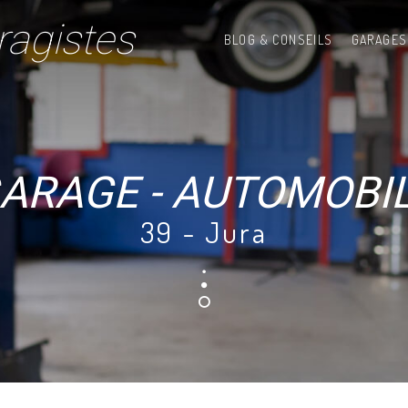
ragistes
BLOG & CONSEILS
GARAGES
ARAGE - AUTOMOBI
39 - Jura