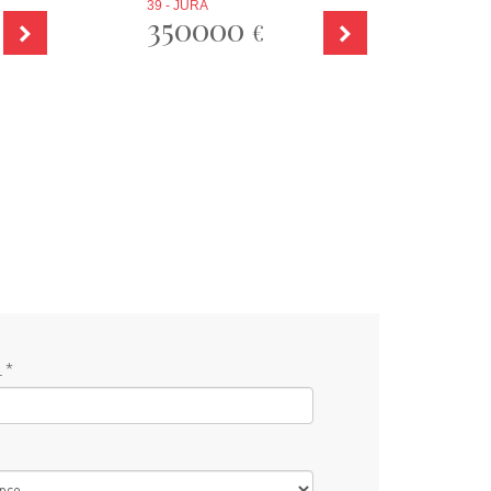
39 - JURA
350000
€
 *