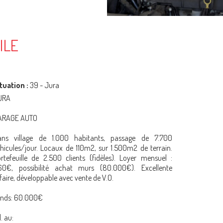
ILE
tuation :
39 - Jura
URA
ARAGE AUTO
ans village de 1.000 habitants, passage de 7.700
hicules/jour. Locaux de 110m2, sur 1.500m2 de terrain.
rtefeuille de 2.500 clients (fidèles). Loyer mensuel :
60€, possibilité achat murs (80.000€). Excellente
faire, développable avec vente de V.O.
onds: 60.000€
l. au: