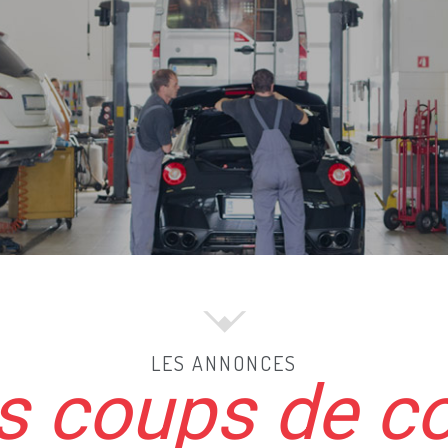
LES ANNONCES
 coups de c