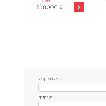
89 - YONNE
260000
€
NOM - PRÉNOM *
ADRESSE *