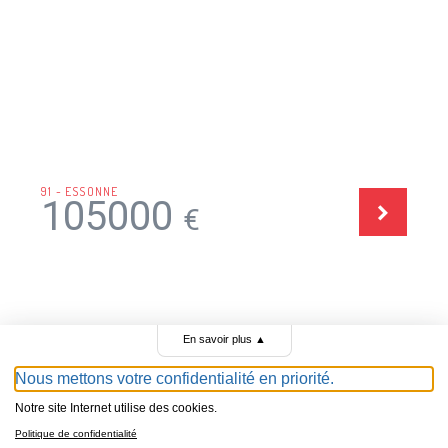
91 - ESSONNE
105000
€
En savoir plus
▲
TOUTES LES ANNONCES DE GARAGES À VENDRE
Nous mettons votre confidentialité en priorité.
Notre site Internet utilise des cookies.
Politique de confidentialité
Le portail des garagistes