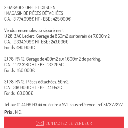
2 GARAGES OPEL ET CITROËN
1 MAGASIN DE PIÈCES DÉTACHÉES
C.A. : 3.774.698€ HT - EBE : 425.000€
Vendus ensembles ou séparément.
1) 28. ZAC Leclerc. Garage de 850m2 sur terrain de 7.000m2.
C.A. : 2.334.799€ HT. EBE : 243.000€.
Fonds: 490.000€
2) 78. RN 12. Garage de 400m2 sur 1.600m2 de parking.
C.A. : 1.122.316€ HT. EBE : 137.205€.
Fonds : 180.000€
3) 78. RN 12. Pièces détachées. 50m2.
C.A. : 318.000€ HT. EBE : 44.047€.
Fonds : 63.000€
Tél. au: 01 44 09 03 44 ou écrire à SVT sous référence -ref S1/377277
Prix :
N.C.
CONTACTEZ LE VENDEUR