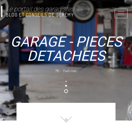
Le portail des garagistes
Toggle
BLOG ET CONSEILS DE JÉRÉMY
naviga
GARAGE - PIECES
DETACHEES
78 - Yvelines