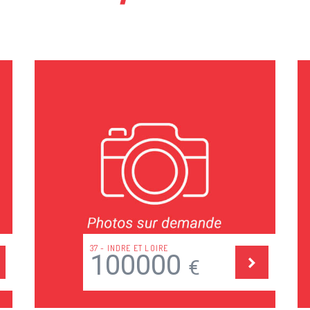
75 - PARIS
72 - SARTH
350000
78
€