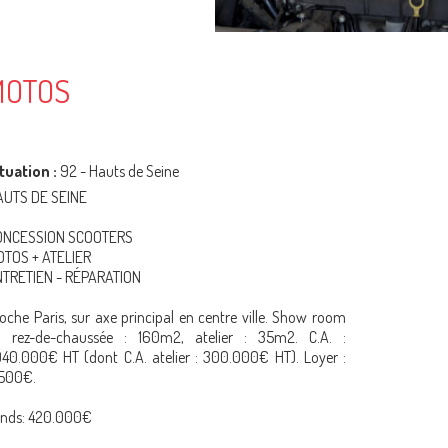
MOTOS
tuation :
92 - Hauts de Seine
AUTS DE SEINE
ONCESSION SCOOTERS
TOS + ATELIER
NTRETIEN - RÉPARATION
oche Paris, sur axe principal en centre ville. Show room
n rez-de-chaussée : 160m2, atelier : 35m2. C.A. :
040.000€ HT (dont C.A. atelier : 300.000€ HT). Loyer :
.500€.
onds: 420.000€