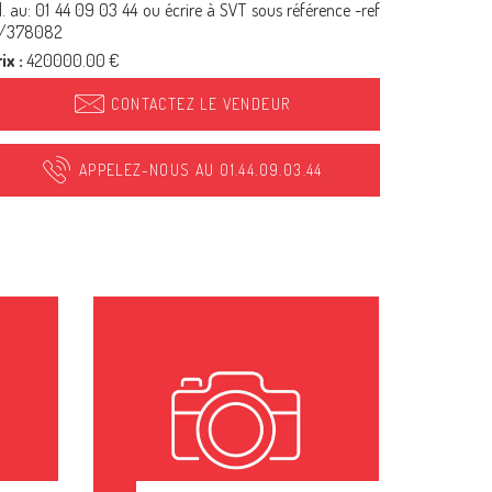
l. au: 01 44 09 03 44 ou écrire à SVT sous référence -ref
1/378082
ix :
420000.00 €
CONTACTEZ LE VENDEUR
APPELEZ-NOUS AU 01.44.09.03.44