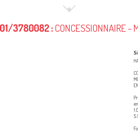
01/3780082 :
CONCESSIONNAIRE - 
Si
H
C
MO
E
Pr
e
1.
5
F