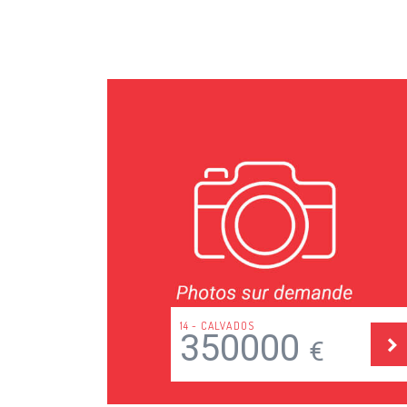
37 - INDRE ET LOIRE
100000
€