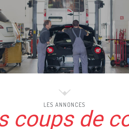
LES ANNONCES
 coups de c