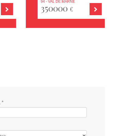
94 - VAL DE MARNE
350000
€
 *