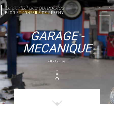
Le portail des garagistes
Toggle
BLOG ET CONSEILS DE JÉRÉMY
naviga
GARAGE -
MECANIQUE
40 - Landes